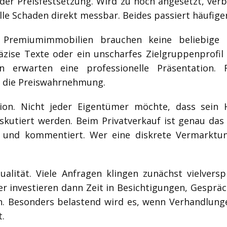
der Preisfestsetzung. Wird zu hoch angesetzt, ver
elle Schaden direkt messbar. Beides passiert häufige
remiumimmobilien brauchen keine beliebige Si
räzise Texte oder ein unscharfes Zielgruppenprofil 
n erwarten eine professionelle Präsentation. 
h die Preiswahrnehmung.
etion. Nicht jeder Eigentümer möchte, dass sein
iskutiert werden. Beim Privatverkauf ist genau das
t und kommentiert. Wer eine diskrete Vermarktu
ualität. Viele Anfragen klingen zunächst vielvers
er investieren dann Zeit in Besichtigungen, Gespr
. Besonders belastend wird es, wenn Verhandlungen
.